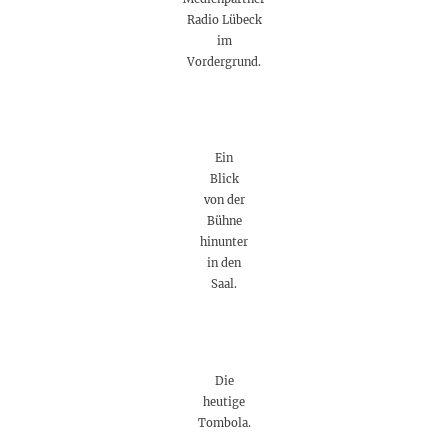
Radio Lübeck
im
Vordergrund.
Ein
Blick
von der
Bühne
hinunter
in den
Saal.
Die
heutige
Tombola.