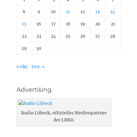
8
9
10
11
12
13
14
15
16
17
18
19
20
21
22
23
24
25
26
27
28
29
30
« Okt.
Dez. »
Advertising
Radio Lübeck, offizieller Medienpartner
der LRKG.