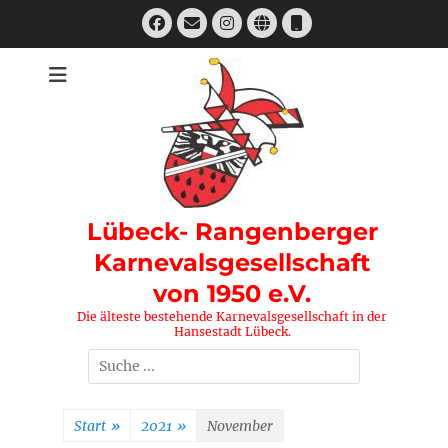
Zum
Facebook
E-
Instagram
Website
Telefon
Inhalt
Mail
springen
Lübeck- Rangenberger
Karnevalsgesellschaft
von 1950 e.V.
Die älteste bestehende Karnevalsgesellschaft in der
Hansestadt Lübeck.
Suchen
nach:
Start
»
2021
»
November