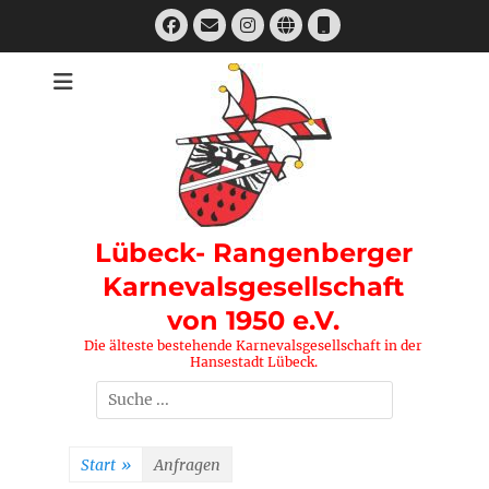
Zum
Facebook
E-
Instagram
Website
Telefon
Inhalt
Mail
springen
Lübeck- Rangenberger
Karnevalsgesellschaft
von 1950 e.V.
Die älteste bestehende Karnevalsgesellschaft in der
Hansestadt Lübeck.
Suchen
nach:
Start
»
Anfragen