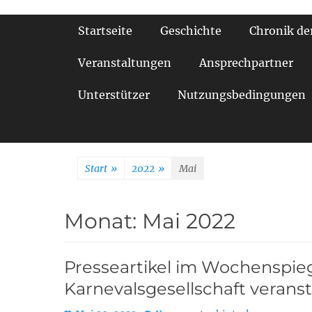
Primäres Menü
Startseite
Geschichte
Chronik de
Veranstaltungen
Ansprechpartner
Unterstützer
Nutzungsbedingungen
Start
»
2022
»
Mai
Monat:
Mai 2022
Presseartikel im Wochenspie
Karnevalsgesellschaft veran