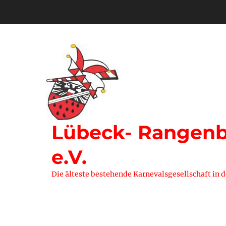
Zum
Inhalt
springen
Lübeck- Rangenbe
e.V.
Die älteste bestehende Karnevalsgesellschaft in 