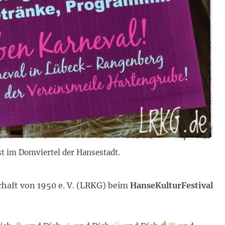
t im Domviertel der Hansestadt.
haft von 1950 e. V. (LRKG) beim
HanseKulturFestival