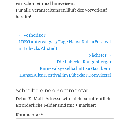
wir schon einmal hinweisen.
Für alle Veranstaltungen läuft der Vorverkauf
bereits!
Beitragsnavigation
← Vorheriger
Vorheriger
LRKG unterwegs: 3 Tage HanseKulturFestival
Beitrag:
in Lübecks Altstadt
Nächster →
Nächster
Die Lübeck- Rangenberger
Beitrag:
Karnevalsgesellschaft zu Gast beim
HanseKulturFestival im Lübecker Domviertel
Schreibe einen Kommentar
Deine E-Mail-Adresse wird nicht veröffentlicht.
Erforderliche Felder sind mit
*
markiert
Kommentar
*