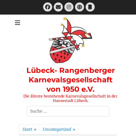
Zum
Facebook
E-
Instagram
Website
Telefon
Inhalt
Mail
springen
Lübeck- Rangenberger
Karnevalsgesellschaft
von 1950 e.V.
Die älteste bestehende Karnevalsgesellschaft in der
Hansestadt Lübeck.
Suchen
nach:
Start
»
Uncategorized
»