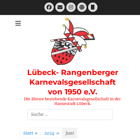
Zum
Facebook
E-
Instagram
Website
Telefon
Inhalt
Mail
springen
Lübeck- Rangenberger
Karnevalsgesellschaft
von 1950 e.V.
Die älteste bestehende Karnevalsgesellschaft in der
Hansestadt Lübeck.
Suchen
nach:
Start
»
2024
»
Juni