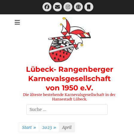
Zum
Facebook
E-
Instagram
Website
Telefon
Inhalt
Mail
springen
Lübeck- Rangenberger
Karnevalsgesellschaft
von 1950 e.V.
Die älteste bestehende Karnevalsgesellschaft in der
Hansestadt Lübeck.
Suchen
nach:
Start
»
2023
»
April