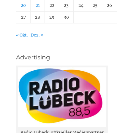
20
21
22
23
24
25
26
27
28
29
30
« Okt.
Dez. »
Advertising
Radio Lübeck, offizieller Medienpartner