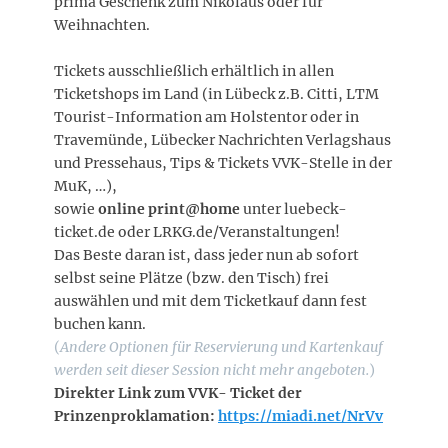
prima Geschenk zum Nikolaus oder für
Weihnachten.
Tickets ausschließlich erhältlich in allen
Ticketshops im Land (in Lübeck z.B. Citti, LTM
Tourist-Information am Holstentor oder in
Travemünde, Lübecker Nachrichten Verlagshaus
und Pressehaus, Tips & Tickets VVK-Stelle in der
MuK, …),
sowie
online print@home
unter luebeck-
ticket.de oder LRKG.de/Veranstaltungen!
Das Beste daran ist, dass jeder nun ab sofort
selbst seine Plätze (bzw. den Tisch) frei
auswählen und mit dem Ticketkauf dann fest
buchen kann.
(
Andere Optionen für Reservierung und Kartenkauf
werden seit dieser Session nicht mehr angeboten.
)
Direkter Link zum VVK- Ticket der
Prinzenproklamation:
https://miadi.net/NrVv