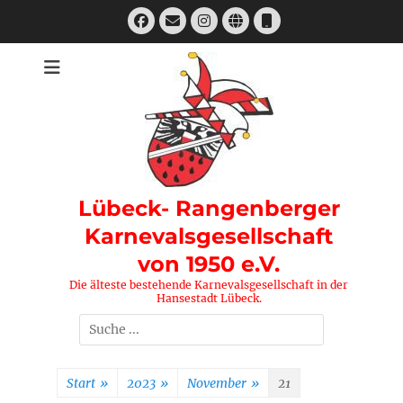
Zum
Facebook
E-
Instagram
Website
Telefon
Inhalt
Mail
springen
Lübeck- Rangenberger
Karnevalsgesellschaft
von 1950 e.V.
Die älteste bestehende Karnevalsgesellschaft in der
Hansestadt Lübeck.
Suchen
nach:
Start
»
2023
»
November
»
21