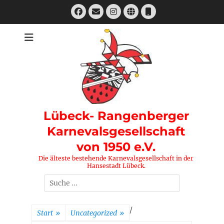
Zum
Facebook
E-
Instagram
Website
Telefon
Inhalt
Mail
springen
Lübeck- Rangenberger
Karnevalsgesellschaft
von 1950 e.V.
Die älteste bestehende Karnevalsgesellschaft in der
Hansestadt Lübeck.
Suchen
nach:
/
Start
»
Uncategorized
»