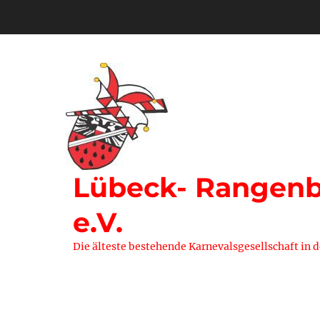
Zum
Inhalt
springen
Lübeck- Rangenbe
e.V.
Die älteste bestehende Karnevalsgesellschaft in 