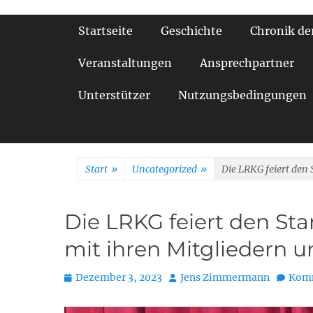
Primäres Menü
Startseite
Geschichte
Chronik de
Veranstaltungen
Ansprechpartner
Unterstützer
Nutzungsbedingungen
Start
»
Uncategorized
»
Die LRKG feiert den 
Die LRKG feiert den Sta
mit ihren Mitgliedern 
Posted
Autor
Dezember 3, 2023
Jens Zimmermann
Komm
on