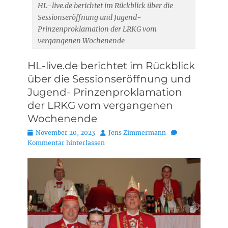
HL-live.de berichtet im Rückblick über die
Sessionseröffnung und Jugend-
Prinzenproklamation der LRKG vom
vergangenen Wochenende
HL-live.de berichtet im Rückblick
über die Sessionseröffnung und
Jugend- Prinzenproklamation
der LRKG vom vergangenen
Wochenende
Posted
Autor
November 20, 2023
Jens Zimmermann
on
Kommentar hinterlassen