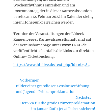
Wochenrhythmus einreihen und am
Rosenmontag, der in dieser Karnevalssession
bereits am 12. Februar 2024 im Kalender steht,
ihren Höhepunkt erreichen werden.
Termine der Veranstaltungen der Lübeck-
Rangenberger Karnevalsgesellschaft sind auf
der Vereinshomepage unter www.LRKG.de
veröffentlicht, ebenfalls die Links zur direkten
Online- Ticketbuchung.
https://www.hl-live.de/text.php?id=162582
Beitragsnavigation
← Vorheriger
Vorheriger
Bilder einer grandiosen Sessionseröffnung
Beitrag:
und Jugend- Prinzenproklamation
Nächster →
Nächster
Der VVK für die große Prinzenproklamation
Beitrag:
im Januar läuft: Jetzt Tickets sichern!