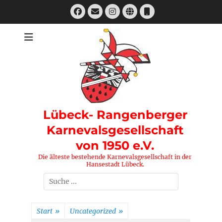
Zum
Facebook
E-
Instagram
Website
Telefon
Inhalt
Mail
springen
Lübeck- Rangenberger
Karnevalsgesellschaft
von 1950 e.V.
Die älteste bestehende Karnevalsgesellschaft in der
Hansestadt Lübeck.
Suchen
nach:
Start
»
Uncategorized
»