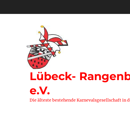
Zum
Inhalt
springen
Lübeck- Rangenbe
e.V.
Die älteste bestehende Karnevalsgesellschaft in 