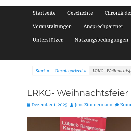
Primäres Menü
Startseite
Geschichte
Chronik de
Veranstaltungen
Ansprechpartner
Unterstützer
Nutzungsbedingungen
Start
»
Uncategorized
»
LRKG- Weihnachtsfe
LRKG- Weihnachtsfeier
Posted
Autor
Dezember 1, 2025
Jens Zimmermann
Komm
on