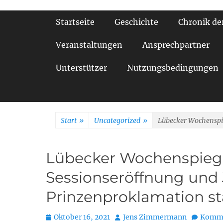
Primäres Menü
Startseite
Geschichte
Chronik de
Veranstaltungen
Ansprechpartner
Unterstützer
Nutzungsbedingungen
Start
»
Uncategorized
»
Lübecker Wochenspie
Lübecker Wochenspiegel
Sessionseröffnung und
Prinzenproklamation st
Posted
Autor
Oktober 16, 2021
Jens Zimmermann
Komme