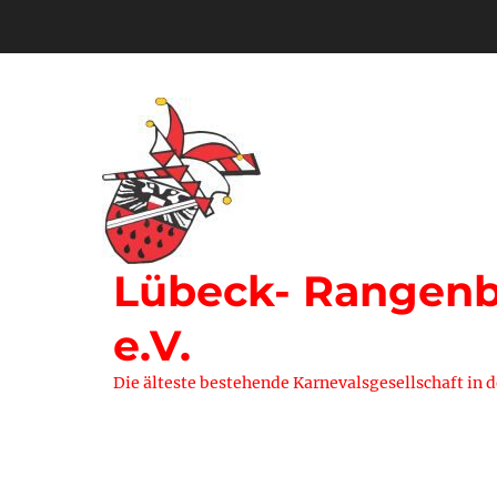
Zum
Inhalt
springen
Lübeck- Rangenbe
e.V.
Die älteste bestehende Karnevalsgesellschaft in 