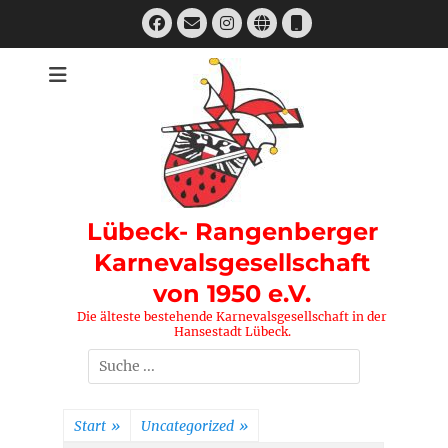
Zum
Facebook
E-
Instagram
Website
Telefon
Inhalt
Mail
springen
Lübeck- Rangenberger
Karnevalsgesellschaft
von 1950 e.V.
Die älteste bestehende Karnevalsgesellschaft in der
Hansestadt Lübeck.
Suchen
nach:
Start
»
Uncategorized
»