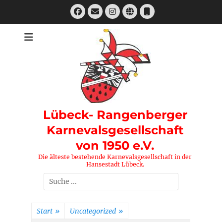
Zum
Facebook
E-
Instagram
Website
Telefon
Inhalt
Mail
springen
Lübeck- Rangenberger
Karnevalsgesellschaft
von 1950 e.V.
Die älteste bestehende Karnevalsgesellschaft in der
Hansestadt Lübeck.
Suchen
nach:
Start
»
Uncategorized
»