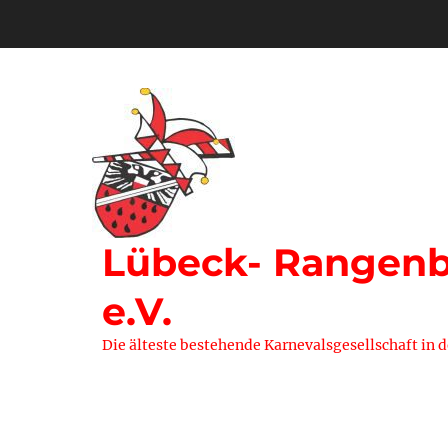
Zum
Inhalt
springen
Lübeck- Rangenbe
e.V.
Die älteste bestehende Karnevalsgesellschaft in 