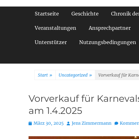
Primäres Menü
Startseite
Geschichte
Chronik de
Veranstaltungen
Ansprechpartner
Unterstützer
Nutzungsbedingungen
Start
»
Uncategorized
»
Vorverkauf für Karn
Vorverkauf für Karneval
am 1.4.2025
Posted
Autor
März 30, 2025
Jens Zimmermann
Komment
on