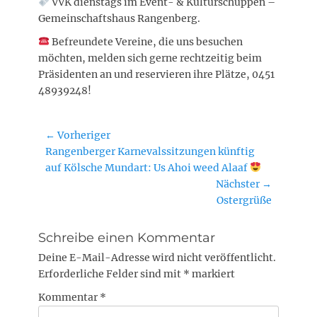
VVK dienstags im Event- & Kulturschuppen –
Gemeinschaftshaus Rangenberg.
Befreundete Vereine, die uns besuchen
möchten, melden sich gerne rechtzeitig beim
Präsidenten an und reservieren ihre Plätze, 0451
48939248!
Beitragsnavigation
← Vorheriger
Vorheriger
Rangenberger Karnevalssitzungen künftig
Beitrag:
auf Kölsche Mundart: Us Ahoi weed Alaaf
Nächster →
Nächster
Ostergrüße
Beitrag:
Schreibe einen Kommentar
Deine E-Mail-Adresse wird nicht veröffentlicht.
Erforderliche Felder sind mit
*
markiert
Kommentar
*