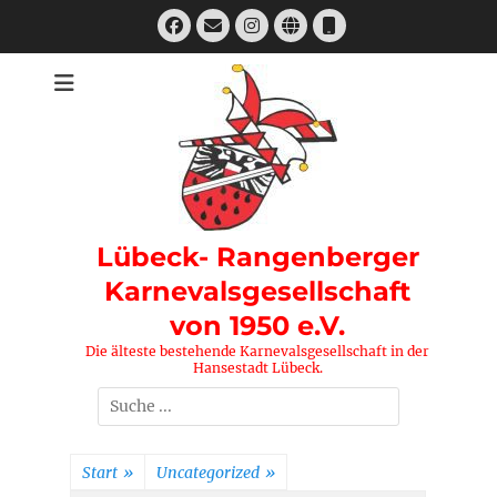
Zum
Facebook
E-
Instagram
Website
Telefon
Inhalt
Mail
springen
Lübeck- Rangenberger
Karnevalsgesellschaft
von 1950 e.V.
Die älteste bestehende Karnevalsgesellschaft in der
Hansestadt Lübeck.
Suchen
nach:
Start
»
Uncategorized
»