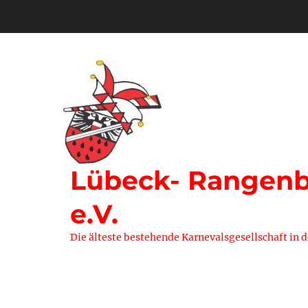
Zum
Inhalt
springen
Lübeck- Rangenbe
e.V.
Die älteste bestehende Karnevalsgesellschaft in 