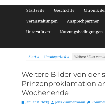
Primäres Menü
Startseite
Geschichte
Chronik de
Veranstaltungen
Ansprechpartner
Unterstützer
Nutzungsbedingungen
Start
»
Uncategorized
»
Weitere Bilder von
Weitere Bilder von der
Prinzenproklamation 
Wochenende
Posted
Autor
Januar 11, 2023
Jens Zimmermann
Komment