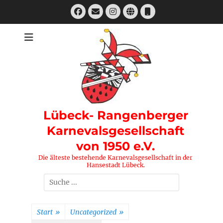
Zum
Facebook
E-
Instagram
Website
Telefon
Inhalt
Mail
springen
Lübeck- Rangenberger
Karnevalsgesellschaft
von 1950 e.V.
Die älteste bestehende Karnevalsgesellschaft in der
Hansestadt Lübeck.
Suchen
nach:
Start
»
Uncategorized
»