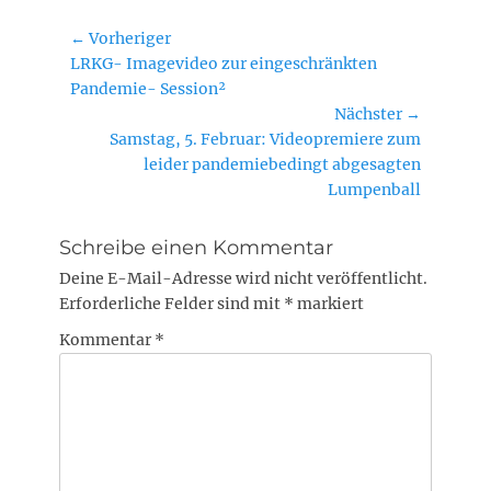
Beitragsnavigation
← Vorheriger
Vorheriger
LRKG- Imagevideo zur eingeschränkten
Beitrag:
Pandemie- Session²
Nächster →
Nächster
Samstag, 5. Februar: Videopremiere zum
Beitrag:
leider pandemiebedingt abgesagten
Lumpenball
Schreibe einen Kommentar
Deine E-Mail-Adresse wird nicht veröffentlicht.
Erforderliche Felder sind mit
*
markiert
Kommentar
*