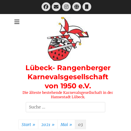
Zum
Facebook
E-
Instagram
Website
Telefon
Inhalt
Mail
springen
Lübeck- Rangenberger
Karnevalsgesellschaft
von 1950 e.V.
Die älteste bestehende Karnevalsgesellschaft in der
Hansestadt Lübeck.
Suchen
nach:
Start
»
2021
»
Mai
»
03